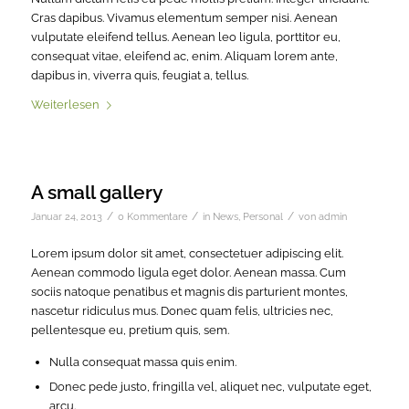
Cras dapibus. Vivamus elementum semper nisi. Aenean
vulputate eleifend tellus. Aenean leo ligula, porttitor eu,
consequat vitae, eleifend ac, enim. Aliquam lorem ante,
dapibus in, viverra quis, feugiat a, tellus.
Weiterlesen
A small gallery
/
/
/
Januar 24, 2013
0 Kommentare
in
News
,
Personal
von
admin
Lorem ipsum dolor sit amet, consectetuer adipiscing elit.
Aenean commodo ligula eget dolor. Aenean massa. Cum
sociis natoque penatibus et magnis dis parturient montes,
nascetur ridiculus mus. Donec quam felis, ultricies nec,
pellentesque eu, pretium quis, sem.
Nulla consequat massa quis enim.
Donec pede justo, fringilla vel, aliquet nec, vulputate eget,
arcu.