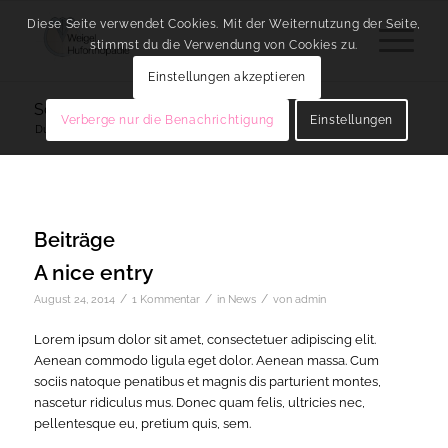
Diese Seite verwendet Cookies. Mit der Weiternutzung der Seite,
stimmst du die Verwendung von Cookies zu.
Einstellungen akzeptieren
Schlagwortarchiv für: fun
Verberge nur die Benachrichtigung
Einstellungen
Du bist hier:
Startseite
/
fun
Beiträge
A nice entry
/
/
/
August 24, 2014
1 Kommentar
in
News
von
admin
Lorem ipsum dolor sit amet, consectetuer adipiscing elit.
Aenean commodo ligula eget dolor. Aenean massa. Cum
sociis natoque penatibus et magnis dis parturient montes,
nascetur ridiculus mus. Donec quam felis, ultricies nec,
pellentesque eu, pretium quis, sem.