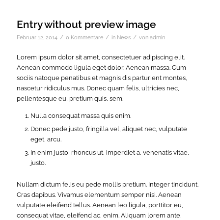
Entry without preview image
/
/
/
Februar 12, 2014
0 Kommentare
in
News
von
admin
Lorem ipsum dolor sit amet, consectetuer adipiscing elit.
Aenean commodo ligula eget dolor. Aenean massa. Cum
sociis natoque penatibus et magnis dis parturient montes,
nascetur ridiculus mus. Donec quam felis, ultricies nec,
pellentesque eu, pretium quis, sem.
Nulla consequat massa quis enim.
Donec pede justo, fringilla vel, aliquet nec, vulputate
eget, arcu.
In enim justo, rhoncus ut, imperdiet a, venenatis vitae,
justo.
Nullam dictum felis eu pede mollis pretium. Integer tincidunt.
Cras dapibus. Vivamus elementum semper nisi. Aenean
vulputate eleifend tellus. Aenean leo ligula, porttitor eu,
consequat vitae, eleifend ac, enim. Aliquam lorem ante,