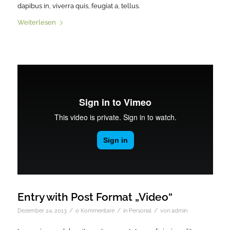
dapibus in, viverra quis, feugiat a, tellus.
Weiterlesen
Entry with Post Format „Video“
/
/
/
Dezember 24, 2013
0 Kommentare
in
Personal
von
admin