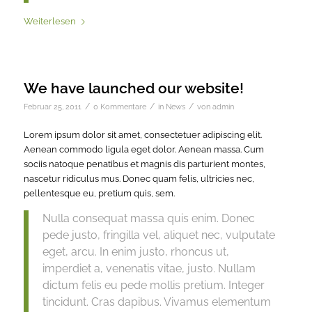
Weiterlesen
We have launched our website!
/
/
/
Februar 25, 2011
0 Kommentare
in
News
von
admin
Lorem ipsum dolor sit amet, consectetuer adipiscing elit.
Aenean commodo ligula eget dolor. Aenean massa. Cum
sociis natoque penatibus et magnis dis parturient montes,
nascetur ridiculus mus. Donec quam felis, ultricies nec,
pellentesque eu, pretium quis, sem.
Nulla consequat massa quis enim. Donec
pede justo, fringilla vel, aliquet nec, vulputate
eget, arcu. In enim justo, rhoncus ut,
imperdiet a, venenatis vitae, justo. Nullam
dictum felis eu pede mollis pretium. Integer
tincidunt. Cras dapibus. Vivamus elementum