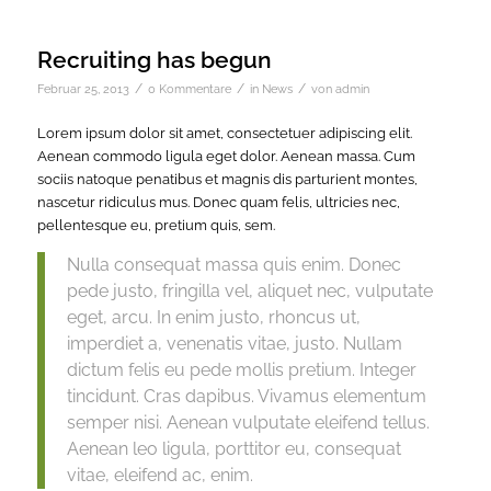
Recruiting has begun
/
/
/
Februar 25, 2013
0 Kommentare
in
News
von
admin
Lorem ipsum dolor sit amet, consectetuer adipiscing elit.
Aenean commodo ligula eget dolor. Aenean massa. Cum
sociis natoque penatibus et magnis dis parturient montes,
nascetur ridiculus mus. Donec quam felis, ultricies nec,
pellentesque eu, pretium quis, sem.
Nulla consequat massa quis enim. Donec
pede justo, fringilla vel, aliquet nec, vulputate
eget, arcu. In enim justo, rhoncus ut,
imperdiet a, venenatis vitae, justo. Nullam
dictum felis eu pede mollis pretium. Integer
tincidunt. Cras dapibus. Vivamus elementum
semper nisi. Aenean vulputate eleifend tellus.
Aenean leo ligula, porttitor eu, consequat
vitae, eleifend ac, enim.