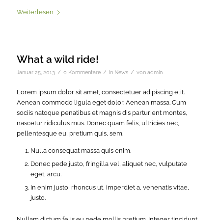
Weiterlesen
What a wild ride!
/
/
/
Januar 25, 2013
0 Kommentare
in
News
von
admin
Lorem ipsum dolor sit amet, consectetuer adipiscing elit.
Aenean commodo ligula eget dolor. Aenean massa. Cum
sociis natoque penatibus et magnis dis parturient montes,
nascetur ridiculus mus. Donec quam felis, ultricies nec,
pellentesque eu, pretium quis, sem.
Nulla consequat massa quis enim.
Donec pede justo, fringilla vel, aliquet nec, vulputate
eget, arcu.
In enim justo, rhoncus ut, imperdiet a, venenatis vitae,
justo.
Nullam dictum felis eu pede mollis pretium. Integer tincidunt.