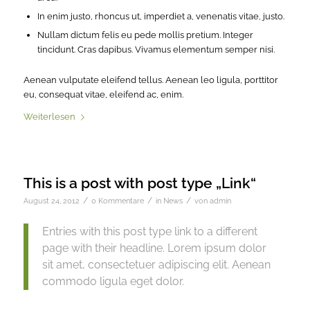
In enim justo, rhoncus ut, imperdiet a, venenatis vitae, justo.
Nullam dictum felis eu pede mollis pretium. Integer
tincidunt. Cras dapibus. Vivamus elementum semper nisi.
Aenean vulputate eleifend tellus. Aenean leo ligula, porttitor
eu, consequat vitae, eleifend ac, enim.
Weiterlesen
This is a post with post type „Link“
/
/
/
August 24, 2012
0 Kommentare
in
News
von
admin
Entries with this post type link to a different
page with their headline. Lorem ipsum dolor
sit amet, consectetuer adipiscing elit. Aenean
commodo ligula eget dolor.