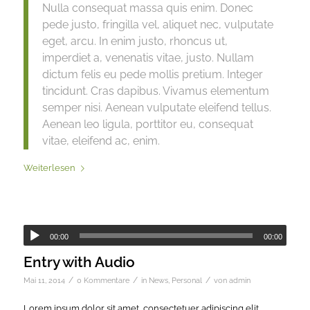
Nulla consequat massa quis enim. Donec
pede justo, fringilla vel, aliquet nec, vulputate
eget, arcu. In enim justo, rhoncus ut,
imperdiet a, venenatis vitae, justo. Nullam
dictum felis eu pede mollis pretium. Integer
tincidunt. Cras dapibus. Vivamus elementum
semper nisi. Aenean vulputate eleifend tellus.
Aenean leo ligula, porttitor eu, consequat
vitae, eleifend ac, enim.
Weiterlesen
00:00
00:00
Entry with Audio
/
/
/
Mai 11, 2014
0 Kommentare
in
News
,
Personal
von
admin
Lorem ipsum dolor sit amet, consectetuer adipiscing elit.