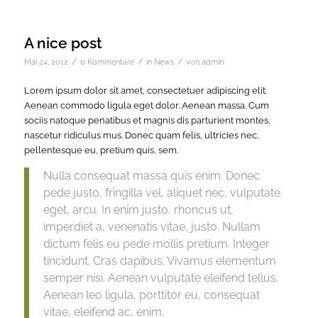
A nice post
/
/
/
Mai 24, 2012
0 Kommentare
in
News
von
admin
Lorem ipsum dolor sit amet, consectetuer adipiscing elit.
Aenean commodo ligula eget dolor. Aenean massa. Cum
sociis natoque penatibus et magnis dis parturient montes,
nascetur ridiculus mus. Donec quam felis, ultricies nec,
pellentesque eu, pretium quis, sem.
Nulla consequat massa quis enim. Donec
pede justo, fringilla vel, aliquet nec, vulputate
eget, arcu. In enim justo, rhoncus ut,
imperdiet a, venenatis vitae, justo. Nullam
dictum felis eu pede mollis pretium. Integer
tincidunt. Cras dapibus. Vivamus elementum
semper nisi. Aenean vulputate eleifend tellus.
Aenean leo ligula, porttitor eu, consequat
vitae, eleifend ac, enim.