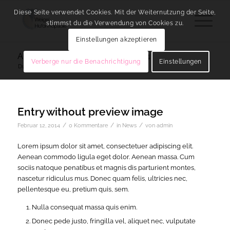
Diese Seite verwendet Cookies. Mit der Weiternutzung der Seite,
stimmst du die Verwendung von Cookies zu.
Einstellungen akzeptieren
Archiv für das Monat: Februar, 2014
Verberge nur die Benachrichtigung
Einstellungen
Du bist hier:
Startseite
/
2014
/
Februar
Entry without preview image
/
/
/
Februar 12, 2014
0 Kommentare
in
News
von
admin
Lorem ipsum dolor sit amet, consectetuer adipiscing elit.
Aenean commodo ligula eget dolor. Aenean massa. Cum
sociis natoque penatibus et magnis dis parturient montes,
nascetur ridiculus mus. Donec quam felis, ultricies nec,
pellentesque eu, pretium quis, sem.
Nulla consequat massa quis enim.
Donec pede justo, fringilla vel, aliquet nec, vulputate