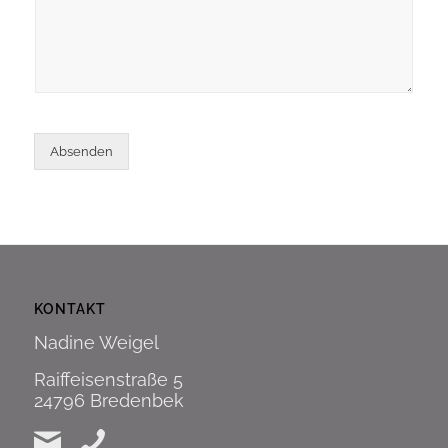
Absenden
Alternative:
KONTAKT
Nadine Weigel
Raiffeisenstraße 5
24796 Bredenbek