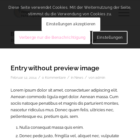
Diese Seite verwendet Cookies. Mit der Weiternutzung der Seite,
stimmst du die Verwendung von Cookies zu.
Einstellungen akzeptieren
Blog - Aktuelle Neuigkeiten
Verberge nur die Benachrichtigung
Einstellungen
Du bist hier:
Startseite
/
Entry without preview image
Entry without preview image
/
/
/
Februar 12, 2014
0 Kommentare
in
News
von
admin
Lorem ipsum dolor sit amet, consectetuer adipiscing elit.
Aenean commodo ligula eget dolor. Aenean massa. Cum
sociis natoque penatibus et magnis dis parturient montes,
nascetur ridiculus mus. Donec quam felis, ultricies nec,
pellentesque eu, pretium quis, sem.
Nulla consequat massa quis enim.
Donec pede justo, fringilla vel, aliquet nec, vulputate