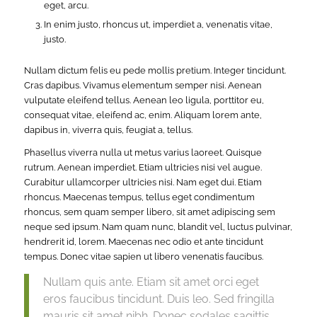
eget, arcu.
In enim justo, rhoncus ut, imperdiet a, venenatis vitae,
justo.
Nullam dictum felis eu pede mollis pretium. Integer tincidunt.
Cras dapibus. Vivamus elementum semper nisi. Aenean
vulputate eleifend tellus. Aenean leo ligula, porttitor eu,
consequat vitae, eleifend ac, enim. Aliquam lorem ante,
dapibus in, viverra quis, feugiat a, tellus.
Phasellus viverra nulla ut metus varius laoreet. Quisque
rutrum. Aenean imperdiet. Etiam ultricies nisi vel augue.
Curabitur ullamcorper ultricies nisi. Nam eget dui. Etiam
rhoncus. Maecenas tempus, tellus eget condimentum
rhoncus, sem quam semper libero, sit amet adipiscing sem
neque sed ipsum. Nam quam nunc, blandit vel, luctus pulvinar,
hendrerit id, lorem. Maecenas nec odio et ante tincidunt
tempus. Donec vitae sapien ut libero venenatis faucibus.
Nullam quis ante. Etiam sit amet orci eget
eros faucibus tincidunt. Duis leo. Sed fringilla
mauris sit amet nibh. Donec sodales sagittis